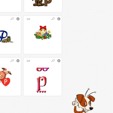
Gif
Gif