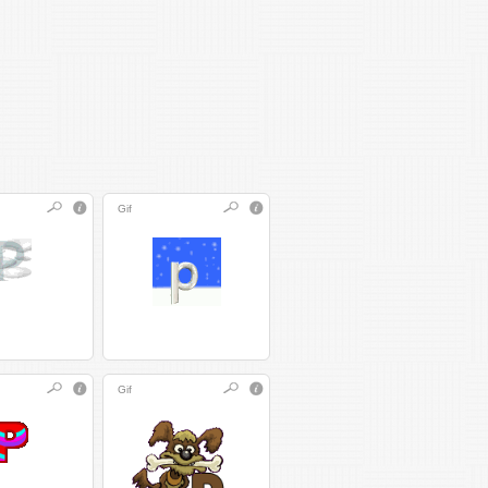
Gif
Gif