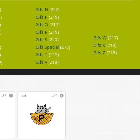
)
Gifs N
(222)
)
Gifs P
(219)
)
Gifs Q
(217)
)
Gifs R
(219)
Gifs W
(217)
Gifs S
(220)
Gifs X
(218)
)
Gifs Special
(273)
Gifs Z
(218)
)
Gifs T
(215)
0)
Gifs V
(218)
Gif