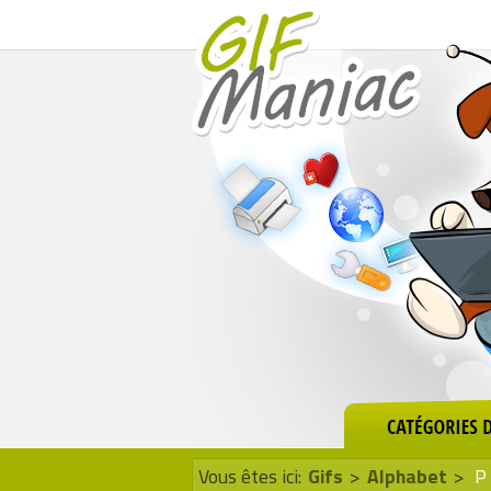
Vous êtes ici:
Gifs
>
Alphabet
>
P