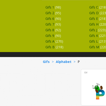
Gifs 1
(98)
Gifs C
(218
Gifs 2
(95)
Gifs D
(223
Gifs 6
(90)
Gifs E
(218
Gifs 7
(93)
Gifs H
(220
Gifs 8
(92)
Gifs J
(223)
Gifs 9
(90)
Gifs K
(221
Gifs A
(270)
Gifs L
(213
Gifs B
(218)
Gifs M
(22
Gifs
>
Alphabet
>
P
Gif