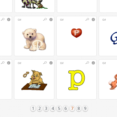
Gif
Gif
Gif
Gif
Gif
Gif
1
2
3
4
5
6
7
8
9