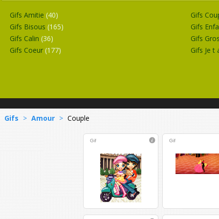
Gifs Amitie
(40)
Gifs Cou
Gifs Bisous
(165)
Gifs Enf
Gifs Calin
(36)
Gifs Gro
Gifs Coeur
(177)
Gifs Je t
Gifs
>
Amour
>
Couple
Gif
Gif