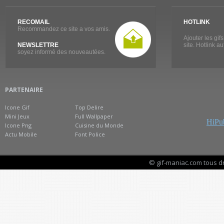
RECOMAIL
HOTLINK
Recommandez ce site a vos amis.
Ajouter les gif
NEWSLETTRE
site. Hotlink a
soyez informé des nouveautées.
PARTENAIRE
Icone Gif
Top Delire
Mini Jeux
Full Wallpaper
HiPub
Icone Png
Cuisine du Monde
Actu Mobile
Font Police
© gif-maniac.com tous d