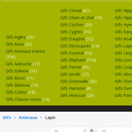
Gifs Cheval
(67)
Gifs Hi
Gifs Chien et chat
(18)
Gifs Hi
Gifs Cochon
(30)
Gifs Hy
Gifs Cygnes
(10)
Gifs Ka
Gifs Aigles
(29)
Gifs Dauphin
(52)
Gifs Koa
Gifs Anes
(25)
Gifs Dinosaures
(14)
Gifs Lap
Gifs Animaux marins
Gifs Ecureuil
(10)
Gifs Leo
(106)
Gifs Elephant
(154)
Gifs Lio
Gifs Autruche
(17)
Gifs Ferme
(83)
Gifs Lo
Gifs Baleine
(10)
Gifs Girafe
(23)
Gifs Mo
Gifs Bison
(11)
Gifs Grenouille
(36)
Gifs Ois
Gifs Blaireau
(10)
Gifs Hamster
(6)
Gifs Our
Gifs Castor
(18)
Gifs Herisson
(20)
Gifs Pa
Gifs Chauve souris
(14)
Gifs
>
Animaux
>
Lapin
Gif
Gif