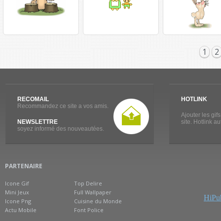
1
2
RECOMAIL
HOTLINK
Recommandez ce site a vos amis.
Ajouter les gif
NEWSLETTRE
site. Hotlink a
soyez informé des nouveautées.
PARTENAIRE
Icone Gif
Top Delire
Mini Jeux
Full Wallpaper
HiPub
Icone Png
Cuisine du Monde
Actu Mobile
Font Police