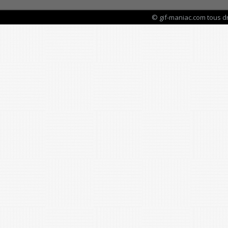
© gif-maniac.com tous d