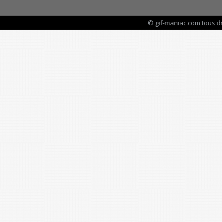
© gif-maniac.com tous d