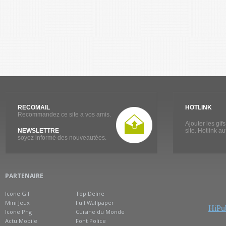
RECOMAIL
HOTLINK
Recommandez ce site a vos amis.
Ajouter les gif
NEWSLETTRE
site. Hotlink a
soyez informé des nouveautées.
PARTENAIRE
Icone Gif
Top Delire
Mini Jeux
Full Wallpaper
HiPub
Icone Png
Cuisine du Monde
Actu Mobile
Font Police