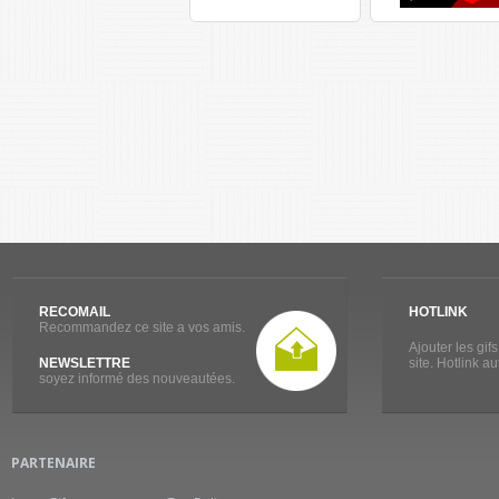
RECOMAIL
HOTLINK
Recommandez ce site a vos amis.
Ajouter les gif
NEWSLETTRE
site. Hotlink a
soyez informé des nouveautées.
PARTENAIRE