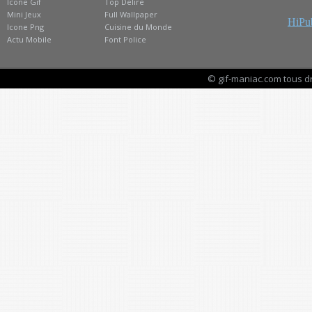
Icone Gif
Top Delire
Mini Jeux
Full Wallpaper
HiPub
Icone Png
Cuisine du Monde
Actu Mobile
Font Police
© gif-maniac.com tous d