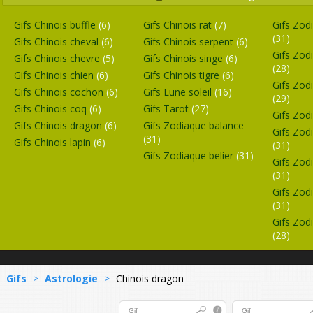
Gifs Chinois buffle
(6)
Gifs Chinois rat
(7)
Gifs Zod
(31)
Gifs Chinois cheval
(6)
Gifs Chinois serpent
(6)
Gifs Zod
Gifs Chinois chevre
(5)
Gifs Chinois singe
(6)
(28)
Gifs Chinois chien
(6)
Gifs Chinois tigre
(6)
Gifs Zo
Gifs Chinois cochon
(6)
Gifs Lune soleil
(16)
(29)
Gifs Chinois coq
(6)
Gifs Tarot
(27)
Gifs Zod
Gifs Chinois dragon
(6)
Gifs Zodiaque balance
Gifs Zod
(31)
Gifs Chinois lapin
(6)
(31)
Gifs Zodiaque belier
(31)
Gifs Zodi
(31)
Gifs Zod
(31)
Gifs Zod
(28)
Gifs
>
Astrologie
>
Chinois dragon
Gif
Gif