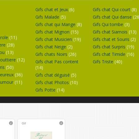
Gifs chat et Jeux
(6)
Gifs chat Qui court
(8)
Gifs Malade
(5)
Gifs chat Qui danse
(26
Gifs chat qui Mange
(8)
Gifs Qui tombe
(3)
Gifs chat Mignon
(15)
Gifs chat Siamois
(13)
Drole
(11)
Gifs chat Musicien
(19)
Gifs chat et Souris
(2)
lere
(28)
Gifs chat Neige
(2)
Gifs chat Surpris
(19)
Fou
(13)
Gifs chats Noirs
(26)
Gifs chat Timide
(16)
Gouttiere
(12)
Gifs chat Pas content
Gifs Triste
(40)
ris
(50)
(14)
Heureux
(36)
Gifs chat déguisé
(5)
 Humour
(11)
Gifs chat Photos
(10)
Gifs Potte
(14)
Gif