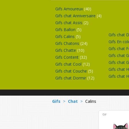
Gifs Amoureux
(40)
Gifs chat Anniversaire
(4)
Gifs chat Assis
(2)
Gifs Ballon
(5)
Gifs chat 
Gifs Calins
(5)
Gifs En co
Gifs Chatons
(24)
Gifs chat 
Gifs Chatte
(10)
Gifs chat 
Gifs Content
(32)
Gifs chat G
Gifs chat Cool
(12)
Gifs chat 
Gifs chat Couche
(5)
Gifs chat
Gifs chat Dormir
(12)
Gifs
>
Chat
>
Calins
Gif