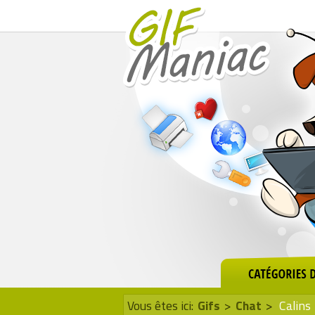
Vous êtes ici:
Gifs
>
Chat
>
Calins