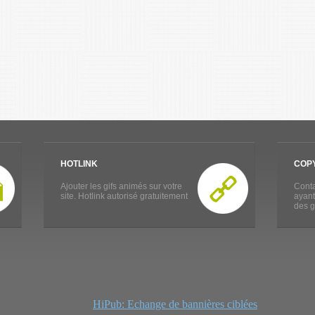
HOTLINK
COP
Ajouter les gifs animés sur votre
Conta
site. Hotlink autorisé gratuitement
ayant
des g
HiPub: Echange de bannières ciblées