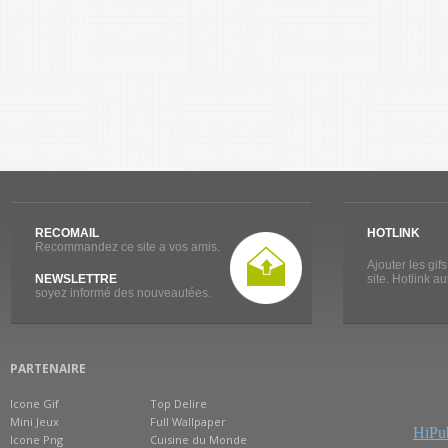
RECOMAIL
HOTLINK
Recommandez ce site a vos amis.
Ajouter les gif
NEWSLETTRE
site. Hotlink a
soyez informé des nouveautées.
PARTENAIRE
Icone Gif
Top Delire
Mini Jeux
Full Wallpaper
HiPub
Icone Png
Cuisine du Monde