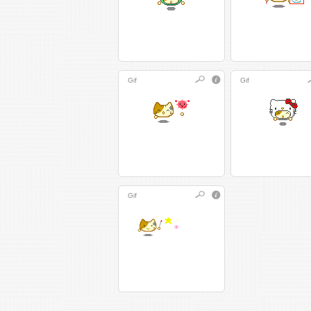
Gif
Gif
Gif