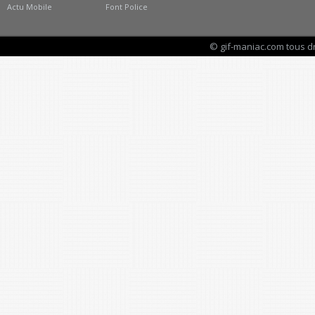
Actu Mobile
Font Police
© gif-maniac.com tous d