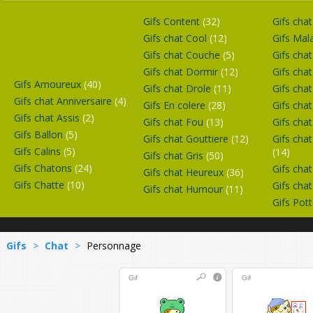
Gifs Content
(32)
Gifs chat
Gifs chat Cool
(12)
Gifs Ma
Gifs chat Couche
(5)
Gifs cha
Gifs chat Dormir
(12)
Gifs cha
Gifs Amoureux
(40)
Gifs chat Drole
(11)
Gifs cha
Gifs chat Anniversaire
(4)
Gifs En colere
(28)
Gifs cha
Gifs chat Assis
(2)
Gifs chat Fou
(13)
Gifs cha
Gifs Ballon
(5)
Gifs chat Gouttiere
(12)
Gifs cha
Gifs Calins
(5)
(14)
Gifs chat Gris
(50)
Gifs Chatons
(24)
Gifs cha
Gifs chat Heureux
(36)
Gifs Chatte
(10)
Gifs cha
Gifs chat Humour
(11)
Gifs Pot
Gifs
>
Chat
>
Personnage
Gif
Gif