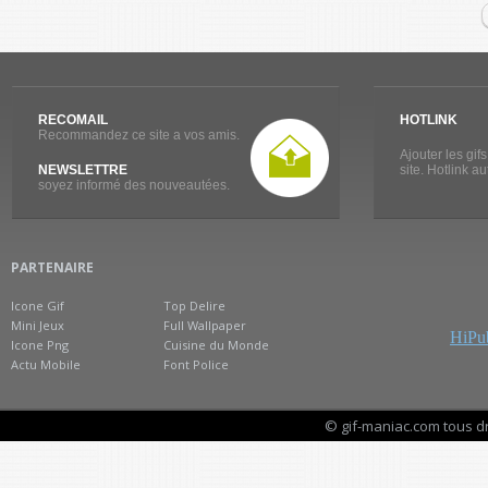
RECOMAIL
HOTLINK
Recommandez ce site a vos amis.
Ajouter les gif
NEWSLETTRE
site. Hotlink a
soyez informé des nouveautées.
PARTENAIRE
Icone Gif
Top Delire
Mini Jeux
Full Wallpaper
HiPub
Icone Png
Cuisine du Monde
Actu Mobile
Font Police
© gif-maniac.com tous d