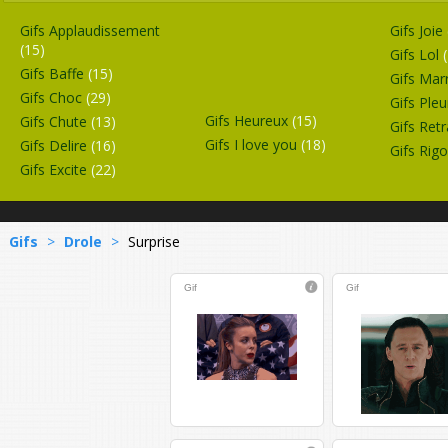
Gifs Applaudissement
Gifs Joie
(15)
Gifs Lol
Gifs Baffe
(15)
Gifs Mar
Gifs Choc
(29)
Gifs Ple
Gifs Heureux
(15)
Gifs Chute
(13)
Gifs Ret
Gifs I love you
(18)
Gifs Delire
(16)
Gifs Rig
Gifs Excite
(22)
Gifs
>
Drole
>
Surprise
Gif
Gif