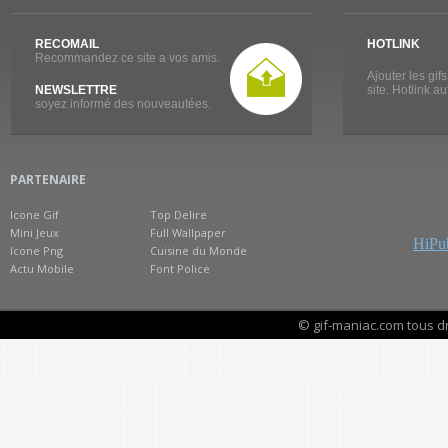
RECOMAIL
HOTLINK
Recommandez ce site a vos amis.
Ajouter les gif
NEWSLETTRE
site. Hotlink a
soyez informé des nouveautées.
PARTENAIRE
Icone Gif
Top Delire
Mini Jeux
Full Wallpaper
HiPub
Icone Png
Cuisine du Monde
Actu Mobile
Font Police
© gif-maniac.com tous d