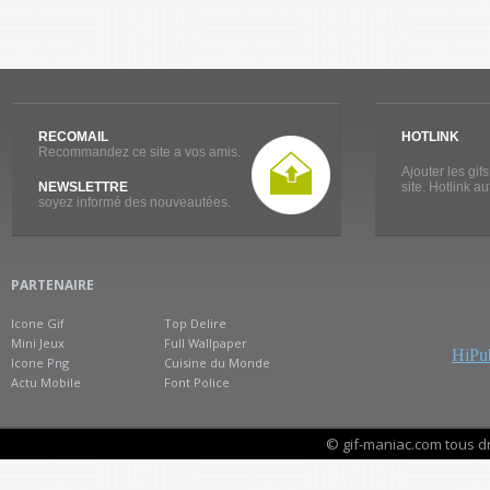
RECOMAIL
HOTLINK
Recommandez ce site a vos amis.
Ajouter les gif
NEWSLETTRE
site. Hotlink a
soyez informé des nouveautées.
PARTENAIRE
Icone Gif
Top Delire
Mini Jeux
Full Wallpaper
HiPub
Icone Png
Cuisine du Monde
Actu Mobile
Font Police
© gif-maniac.com tous d