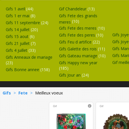
Gifs 1 avril
(44)
Gif Chandeleur
(13)
Gifs 1 er mai
(8)
Gifs Fete des grands
(10)
meres
Gifs 11 septembre
(24)
Gifs Fete des meres
(10)
Gifs 14 juillet
(20)
Gifs Joy
Gifs Fete des peres
(10)
Gifs 15 aout
(6)
Gifs Joy
Gifs Feu d artifice
(22)
Gifs 21 juillet
(7)
Gifs Mar
Gifs Galette des rois
(11)
Gifs 4 juillet
(33)
Gifs Mar
Gifs Gateau mariage
(10)
Gifs Anneaux de mariage
Gif meil
(23)
Gifs Happy new year
(185)
Gifs Bonne annee
(158)
Gifs Jour an
(24)
Gifs
>
Fete
>
Meilleux voeux
Gif
Gif