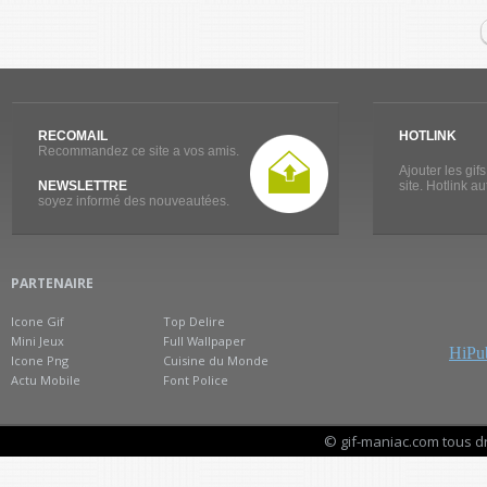
RECOMAIL
HOTLINK
Recommandez ce site a vos amis.
Ajouter les gif
NEWSLETTRE
site. Hotlink a
soyez informé des nouveautées.
PARTENAIRE
Icone Gif
Top Delire
Mini Jeux
Full Wallpaper
HiPub
Icone Png
Cuisine du Monde
Actu Mobile
Font Police
© gif-maniac.com tous d