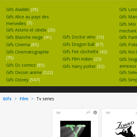
Gifs Aladdin
(39)
Gifs Lon
Gifs Alice au pays des
Gifs Ma
(5)
merveilles
Gifs Moi
Gifs Asterix et obelix
(20)
mechan
Gifs Doctor who
(10)
Gifs Blanche neige
(41)
Gifs Pan
Gifs Dragon ball
(67)
Gifs Cinema
(85)
Gifs Po
Gifs Fee clochette
(42)
Gifs Cinematographie
Gifs Roi 
(75)
Gifs Film indien
(23)
Gifs Sei
Gifs Dc comics
(85)
anneau
Gifs Harry potter
(32)
Gifs Dessin anime
(522)
Gifs Se
Gifs Disney
(547)
Gifs Si
Gifs
>
Film
>
Tv series
Gif
Gif