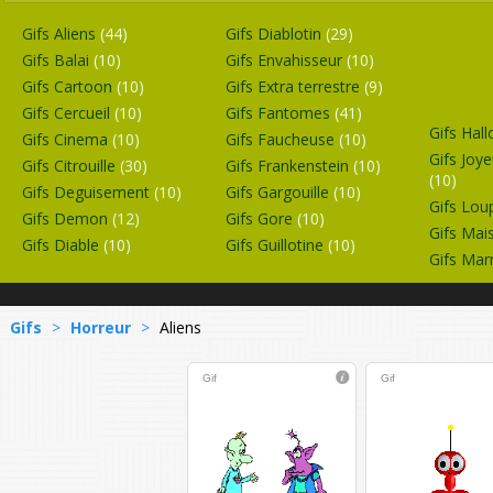
Gifs Aliens
(44)
Gifs Diablotin
(29)
Gifs Balai
(10)
Gifs Envahisseur
(10)
Gifs Cartoon
(10)
Gifs Extra terrestre
(9)
Gifs Cercueil
(10)
Gifs Fantomes
(41)
Gifs Hal
Gifs Cinema
(10)
Gifs Faucheuse
(10)
Gifs Joy
Gifs Citrouille
(30)
Gifs Frankenstein
(10)
(10)
Gifs Deguisement
(10)
Gifs Gargouille
(10)
Gifs Lou
Gifs Demon
(12)
Gifs Gore
(10)
Gifs Mai
Gifs Diable
(10)
Gifs Guillotine
(10)
Gifs Ma
Gifs
>
Horreur
>
Aliens
Gif
Gif