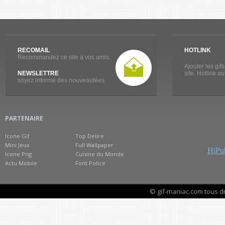
RECOMAIL
HOTLINK
Recommandez ce site a vos amis.
Ajouter les gif
NEWSLETTRE
site. Hotlink a
soyez informé des nouveautées.
PARTENAIRE
Icone Gif
Top Delire
Mini Jeux
Full Wallpaper
HiPub
Icone Png
Cuisine du Monde
Actu Mobile
Font Police
© gif-maniac.com tous d