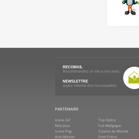
RECOMAIL
Recommandez ce site a vos amis.
NEWSLETTRE
soyez informé des nouveautées.
PARTENAIRE
Icone Gif
Top Delire
Mini Jeux
Full Wallpaper
Icone Png
Cuisine du Monde
Actu Mobile
Font Police