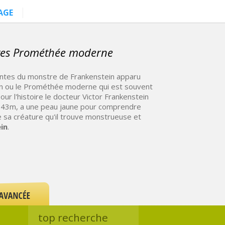
AGE
ages Prométhée moderne
entes du monstre de Frankenstein apparu
in ou le Prométhée moderne qui est souvent
 l'histoire le docteur Victor Frankenstein
2.43m, a une peau jaune pour comprendre
tte sa créature qu'il trouve monstrueuse et
in
.
top recherche