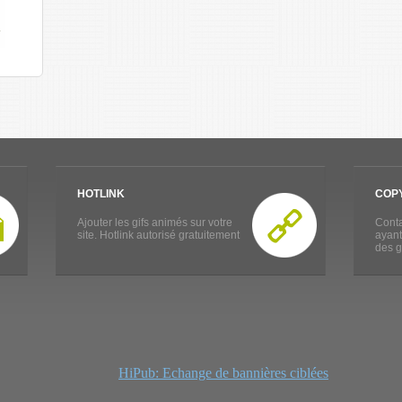
HOTLINK
COP
Ajouter les gifs animés sur votre
Conta
site. Hotlink autorisé gratuitement
ayant
des g
HiPub: Echange de bannières ciblées