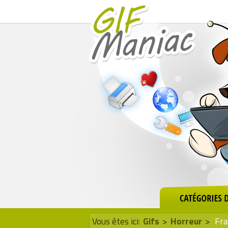
Vous êtes ici:
Gifs
>
Horreur
>
Fra