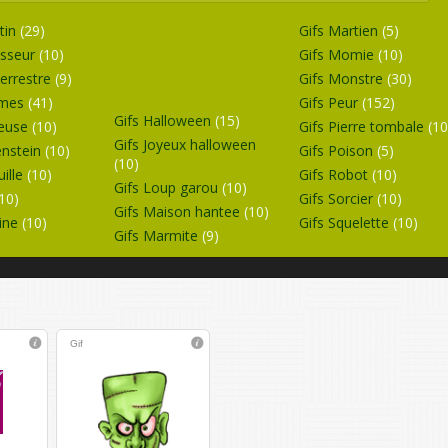
otin
(29)
Gifs Martien
(5)
isseur
(10)
Gifs Momie
(10)
terrestre
(9)
Gifs Monstre
(30)
omes
(41)
Gifs Peur
(152)
Gifs Halloween
(15)
heuse
(10)
Gifs Pierre tombale
(10
Gifs Joyeux halloween
enstein
(10)
Gifs Poison
(5)
(10)
uille
(10)
Gifs Robot
(10)
Gifs Loup garou
(10)
(10)
Gifs Sorcier
(10)
Gifs Maison hantee
(10)
tine
(10)
Gifs Squelette
(10)
Gifs Marmite
(9)
Gif