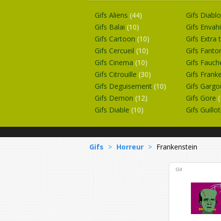
Gifs Aliens
(44)
Gifs Diabl
Gifs Balai
(10)
Gifs Envah
Gifs Cartoon
(10)
Gifs Extra 
Gifs Cercueil
(10)
Gifs Fant
Gifs Cinema
(10)
Gifs Fauc
Gifs Citrouille
(30)
Gifs Frank
Gifs Deguisement
(10)
Gifs Gargo
Gifs Demon
(12)
Gifs Gore
Gifs Diable
(10)
Gifs Guillo
Gifs
>
Horreur
>
Frankenstein
Gif