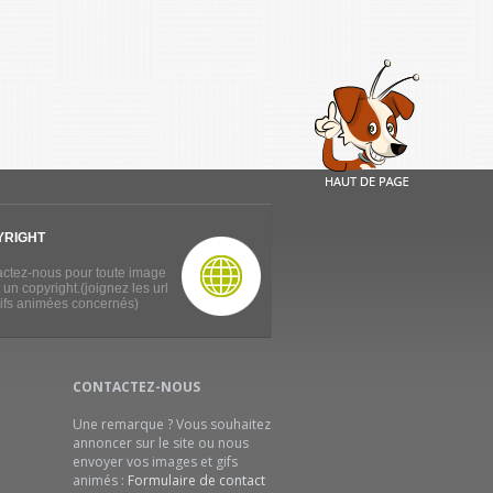
YRIGHT
ctez-nous pour toute image
 un copyright.(joignez les url
ifs animées concernés)
CONTACTEZ-NOUS
Une remarque ? Vous souhaitez
annoncer sur le site ou nous
envoyer vos images et gifs
animés :
Formulaire de contact