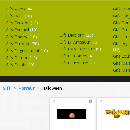
Gifs Aliens
(44)
Gifs Fra
Gifs Balai
(10)
Gifs Gar
Gifs Cartoon
(10)
Gifs Gor
Gifs Cercueil
(10)
Gifs Guil
Gifs Diablotin
(29)
Gifs Cinema
(10)
Gifs Hal
Gifs Envahisseur
(10)
Gifs Citrouille
(30)
Gifs Joy
Gifs Extra terrestre
(9)
(10)
Gifs Deguisement
(10)
Gifs Fantomes
(41)
Gifs Lou
Gifs Demon
(12)
Gifs Faucheuse
(10)
Gifs Mai
Gifs Diable
(10)
Gifs Ma
Gifs
>
Horreur
>
Halloween
Gif
Gif