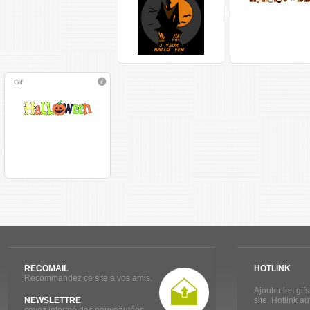
Gif
RECOMAIL
HOTLINK
Recommandez ce site a vos amis.
Ajouter les gif
NEWSLETTRE
site. Hotlink a