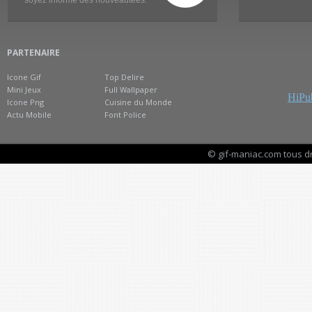
soyez informé des nouveautées.
PARTENAIRE
Icone Gif
Top Delire
Mini Jeux
Full Wallpaper
HiPub
Icone Png
Cuisine du Monde
Actu Mobile
Font Police
© gif-maniac.com tous d