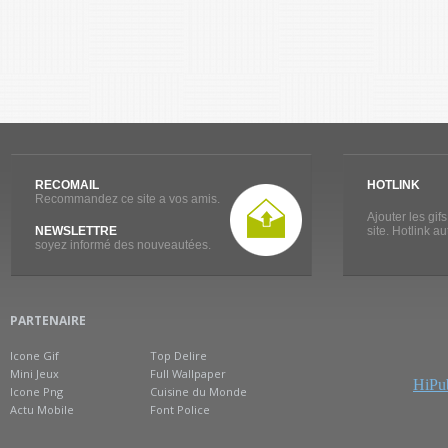
RECOMAIL
HOTLINK
Recommandez ce site a vos amis.
Ajouter les gif
NEWSLETTRE
site. Hotlink a
soyez informé des nouveautées.
PARTENAIRE
Icone Gif
Top Delire
Mini Jeux
Full Wallpaper
HiPub
Icone Png
Cuisine du Monde
Actu Mobile
Font Police