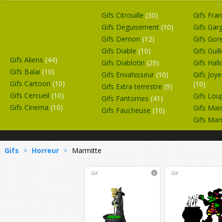
Gifs Citrouille
(30)
Gifs Fra
Gifs Deguisement
(10)
Gifs Gar
Gifs Demon
(12)
Gifs Gor
Gifs Diable
(10)
Gifs Guil
Gifs Aliens
(44)
Gifs Diablotin
(29)
Gifs Hal
Gifs Balai
(10)
Gifs Envahisseur
(10)
Gifs Joy
Gifs Cartoon
(10)
(10)
Gifs Extra terrestre
(9)
Gifs Cercueil
(10)
Gifs Lou
Gifs Fantomes
(41)
Gifs Cinema
(10)
Gifs Mai
Gifs Faucheuse
(10)
Gifs Ma
Gifs
>
Horreur
>
Marmitte
Gif
Gif