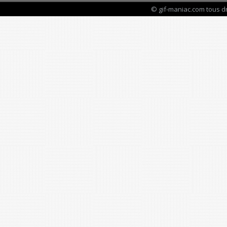
© gif-maniac.com tous d