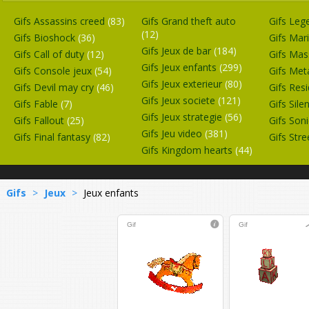
Gifs Assassins creed
(83)
Gifs Grand theft auto
Gifs Leg
(12)
Gifs Bioshock
(36)
Gifs Mar
Gifs Jeux de bar
(184)
Gifs Call of duty
(12)
Gifs Mas
Gifs Jeux enfants
(299)
Gifs Console jeux
(54)
Gifs Met
Gifs Jeux exterieur
(80)
Gifs Devil may cry
(46)
Gifs Resi
Gifs Jeux societe
(121)
Gifs Fable
(7)
Gifs Silen
Gifs Jeux strategie
(56)
Gifs Fallout
(25)
Gifs Son
Gifs Jeu video
(381)
Gifs Final fantasy
(82)
Gifs Stre
Gifs Kingdom hearts
(44)
Gifs
>
Jeux
>
Jeux enfants
Gif
Gif