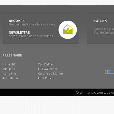
RECOMAIL
HOTLINK
Recommandez ce site a vos amis.
Ajouter les gif
NEWSLETTRE
site. Hotlink a
soyez informé des nouveautées.
PARTENAIRE
Icone Gif
Top Delire
Mini Jeux
Full Wallpaper
HiPub
Icone Png
Cuisine du Monde
Actu Mobile
Font Police
© gif-maniac.com tous d