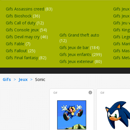
Gifs Assassins creed
(83)
Gifs Jeu
Gifs Bioshock
(36)
Gifs Jeux
Gifs Call of duty
(12)
Gifs Jeu
Gifs Console jeux
(54)
Gifs Kin
Gifs Grand theft auto
Gifs Devil may cry
(46)
Gifs Leg
(12)
Gifs Fable
(7)
Gifs Mar
Gifs Jeux de bar
(184)
Gifs Fallout
(25)
Gifs Mas
Gifs Jeux enfants
(299)
Gifs Final fantasy
(82)
Gifs Met
Gifs Jeux exterieur
(80)
Gifs
>
Jeux
>
Sonic
Gif
Gif