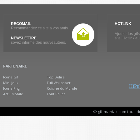
RECOMAIL
HOTLINK
Recommandez ce site a vos amis.
Ajouter les gif
NEWSLETTRE
site. Hotlink a
soyez informé des nouveautées.
PARTENAIRE
Icone Gif
Top Delire
Mini Jeux
Full Wallpaper
HiPub
Icone Png
Cuisine du Monde
Actu Mobile
Font Police
© gif-maniac.com tous d