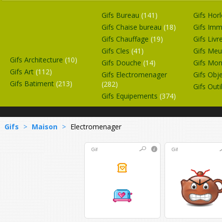
Gifs Bureau
(141)
Gifs Hor
Gifs Chaise bureau
(18)
Gifs Im
Gifs Chauffage
(19)
Gifs Livr
Gifs Cles
(41)
Gifs Me
Gifs Architecture
(10)
Gifs Douche
(14)
Gifs Mo
Gifs Art
(112)
Gifs Electromenager
Gifs Obj
Gifs Batiment
(213)
(282)
Gifs Outi
Gifs Equipements
(374)
Gifs
>
Maison
>
Electromenager
Gif
Gif