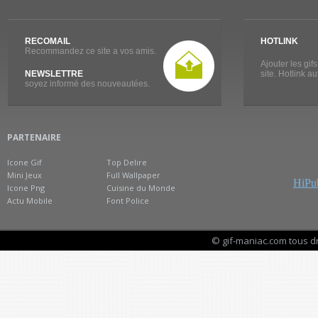
RECOMAIL
HOTLINK
Recommandez ce site a vos amis.
Ajouter les gif
NEWSLETTRE
site. Hotlink a
soyez informé des nouveautées.
PARTENAIRE
Icone Gif
Top Delire
Mini Jeux
Full Wallpaper
HiPub
Icone Png
Cuisine du Monde
Actu Mobile
Font Police
© gif-maniac.com tous d