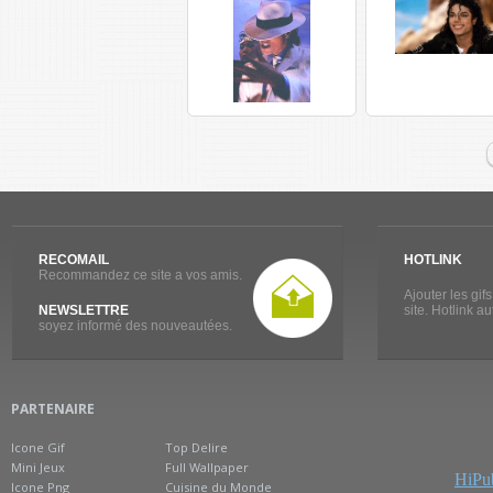
RECOMAIL
HOTLINK
Recommandez ce site a vos amis.
Ajouter les gif
NEWSLETTRE
site. Hotlink a
soyez informé des nouveautées.
PARTENAIRE
Icone Gif
Top Delire
Mini Jeux
Full Wallpaper
HiPub
Icone Png
Cuisine du Monde