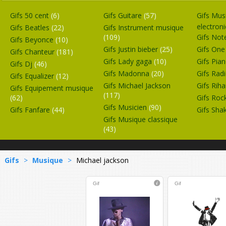
Gifs 50 cent
(6)
Gifs Guitare
(57)
Gifs Mus
electron
Gifs Beatles
(22)
Gifs Instrument musique
(109)
Gifs No
Gifs Beyonce
(10)
Gifs Justin bieber
(25)
Gifs One
Gifs Chanteur
(181)
Gifs Lady gaga
(10)
Gifs Pia
Gifs Dj
(46)
Gifs Madonna
(20)
Gifs Rad
Gifs Equalizer
(12)
Gifs Michael Jackson
Gifs Rih
Gifs Equipement musique
(117)
(62)
Gifs Roc
Gifs Musicien
(90)
Gifs Fanfare
(44)
Gifs Sha
Gifs Musique classique
(43)
Gifs
>
Musique
>
Michael jackson
Gif
Gif