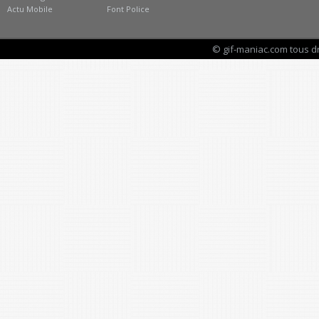
Actu Mobile
Font Police
© gif-maniac.com tous d