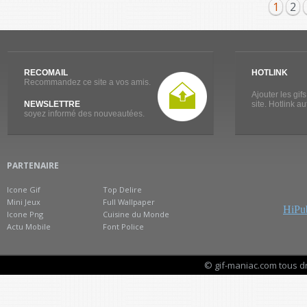
1
2
RECOMAIL
HOTLINK
Recommandez ce site a vos amis.
Ajouter les gif
NEWSLETTRE
site. Hotlink a
soyez informé des nouveautées.
PARTENAIRE
Icone Gif
Top Delire
Mini Jeux
Full Wallpaper
HiPub
Icone Png
Cuisine du Monde
Actu Mobile
Font Police
© gif-maniac.com tous d