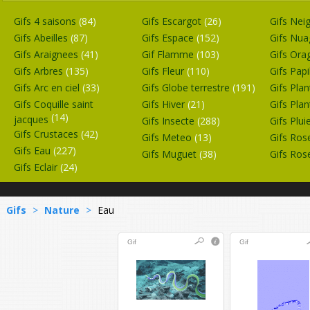
Gifs 4 saisons
(84)
Gifs Escargot
(26)
Gifs Nei
Gifs Abeilles
(87)
Gifs Espace
(152)
Gifs Nu
Gifs Araignees
(41)
Gif Flamme
(103)
Gifs Or
Gifs Arbres
(135)
Gifs Fleur
(110)
Gifs Pap
Gifs Arc en ciel
(33)
Gifs Globe terrestre
(191)
Gifs Pla
Gifs Coquille saint
Gifs Hiver
(21)
Gifs Pla
(14)
jacques
Gifs Insecte
(288)
Gifs Plui
Gifs Crustaces
(42)
Gifs Meteo
(13)
Gifs Ro
Gifs Eau
(227)
Gifs Muguet
(38)
Gifs Ros
Gifs Eclair
(24)
Gifs
>
Nature
>
Eau
Gif
Gif