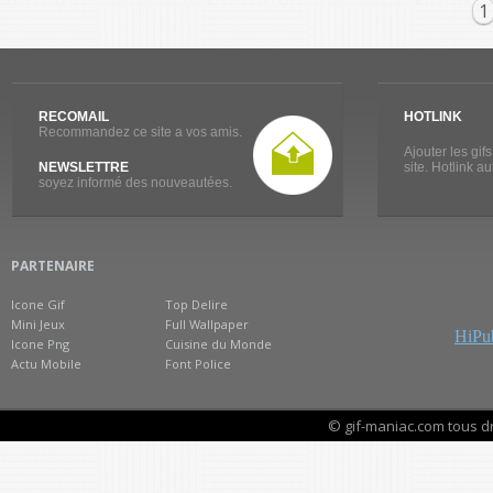
1
RECOMAIL
HOTLINK
Recommandez ce site a vos amis.
Ajouter les gif
NEWSLETTRE
site. Hotlink a
soyez informé des nouveautées.
PARTENAIRE
Icone Gif
Top Delire
Mini Jeux
Full Wallpaper
HiPub
Icone Png
Cuisine du Monde
Actu Mobile
Font Police
© gif-maniac.com tous d