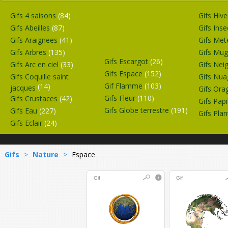
Gifs 4 saisons
(84)
Gifs Hiv
Gifs Abeilles
(87)
Gifs Ins
Gifs Araignees
(41)
Gifs Me
Gifs Arbres
(135)
Gifs Mu
Gifs Escargot
(26)
Gifs Arc en ciel
(33)
Gifs Nei
Gifs Espace
(152)
Gifs Coquille saint
Gifs Nu
Gif Flamme
(103)
(14)
jacques
Gifs Or
Gifs Fleur
(110)
Gifs Crustaces
(42)
Gifs Pap
Gifs Globe terrestre
(191)
Gifs Eau
(227)
Gifs Pla
Gifs Eclair
(24)
Gifs
>
Nature
>
Espace
Gif
Gif