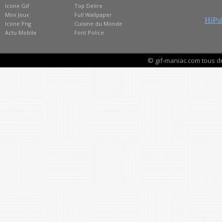
Icone Gif
Top Delire
Mini Jeux
Full Wallpaper
HiPub
Icone Png
Cuisine du Monde
Actu Mobile
Font Police
© gif-maniac.com tous d