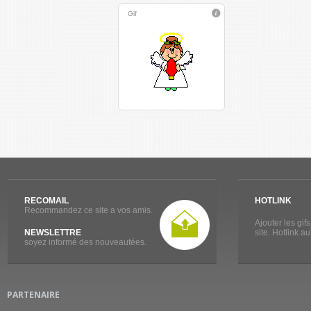
Gif
RECOMAIL
HOTLINK
Recommandez ce site a vos amis.
Ajouter les gif
NEWSLETTRE
site. Hotlink a
soyez informé des nouveautées.
PARTENAIRE