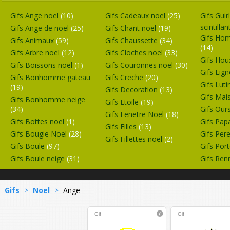
Gifs Ange noel
(10)
Gifs Cadeaux noel
(25)
Gifs Gui
scintilla
Gifs Ange de noel
(25)
Gifs Chant noel
(19)
Gifs Hom
Gifs Animaux
(59)
Gifs Chaussette
(34)
(14)
Gifs Arbre noel
(12)
Gifs Cloches noel
(33)
Gifs Ho
Gifs Boissons noel
(1)
Gifs Couronnes noel
(30)
Gifs Lig
Gifs Bonhomme gateau
Gifs Creche
(20)
Gifs Lut
(19)
Gifs Decoration
(13)
Gifs Ma
Gifs Bonhomme neige
Gifs Etoile
(19)
(34)
Gifs Our
Gifs Fenetre Noel
(18)
Gifs Bottes noel
(1)
Gifs Pap
Gifs Filles
(13)
Gifs Bougie Noel
(28)
Gifs Per
Gifs Fillettes noel
(2)
Gifs Boule
(97)
Gifs Port
Gifs Boule neige
(31)
Gifs Re
Gifs
>
Noel
>
Ange
Gif
Gif