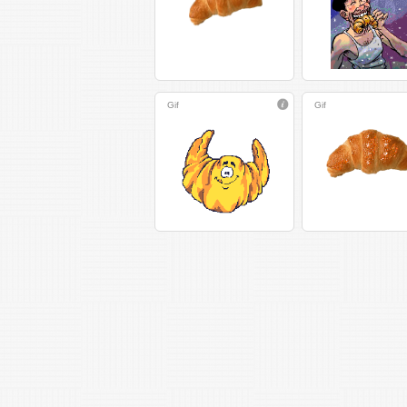
Gif
Gif