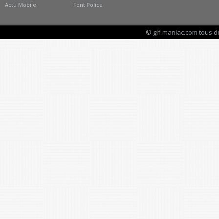
Actu Mobile
Font Police
© gif-maniac.com tous d