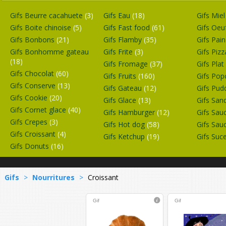
Gifs Beurre cacahuete
(3)
Gifs Eau
(18)
Gifs Mie
Gifs Boite chinoise
(5)
Gifs Fast food
(61)
Gifs Oeu
Gifs Bonbons
(21)
Gifs Flamby
(35)
Gifs Pai
Gifs Bonhomme gateau
Gifs Frite
(3)
Gifs Piz
(18)
Gifs Fromage
(37)
Gifs Plat
Gifs Chocolat
(60)
Gifs Fruits
(160)
Gifs Po
Gifs Conserve
(13)
Gifs Gateau
(12)
Gifs Pud
Gifs Cookie
(20)
Gifs Glace
(13)
Gifs San
Gifs Cornet glace
(40)
Gifs Hamburger
(12)
Gifs Sau
Gifs Crepes
(3)
Gifs Hot dog
(58)
Gifs Sau
Gifs Croissant
(4)
Gifs Ketchup
(19)
Gifs Suc
Gifs Donuts
(16)
Gifs
>
Nourritures
>
Croissant
Gif
Gif