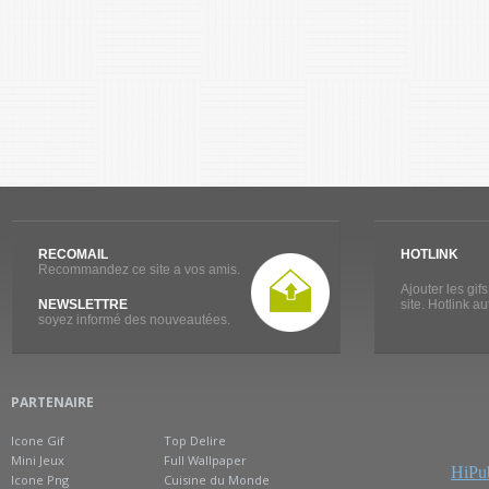
RECOMAIL
HOTLINK
Recommandez ce site a vos amis.
Ajouter les gif
NEWSLETTRE
site. Hotlink a
soyez informé des nouveautées.
PARTENAIRE
Icone Gif
Top Delire
Mini Jeux
Full Wallpaper
HiPub
Icone Png
Cuisine du Monde