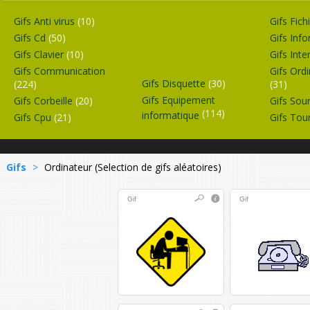
Gifs Anti virus
(10)
Gifs Fich
Gifs Cd
(50)
Gifs Inf
Gifs Clavier
(10)
Gifs Int
Gifs Communication
Gifs Ord
Gifs Disquette
(30)
(224)
(31)
Gifs Equipement
Gifs Corbeille
(20)
Gifs Sou
(114)
informatique
Gifs Cpu
(21)
Gifs Tou
Gifs
>
Ordinateur (Selection de gifs aléatoires)
Gif
Gif