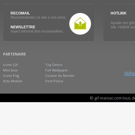
RECOMAIL
HOTLINK
Recommandez ce site a vos amis.
Ajouter les gif
NEWSLETTRE
site. Hotlink a
soyez informé des nouveautées.
PARTENAIRE
Icone Gif
Top Delire
Mini Jeux
Full Wallpaper
HiPub
Icone Png
Cuisine du Monde
Actu Mobile
Font Police
© gif-maniac.com tous d