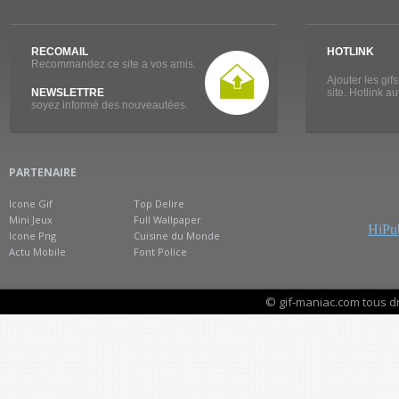
RECOMAIL
HOTLINK
Recommandez ce site a vos amis.
Ajouter les gif
NEWSLETTRE
site. Hotlink a
soyez informé des nouveautées.
PARTENAIRE
Icone Gif
Top Delire
Mini Jeux
Full Wallpaper
HiPub
Icone Png
Cuisine du Monde
Actu Mobile
Font Police
© gif-maniac.com tous d