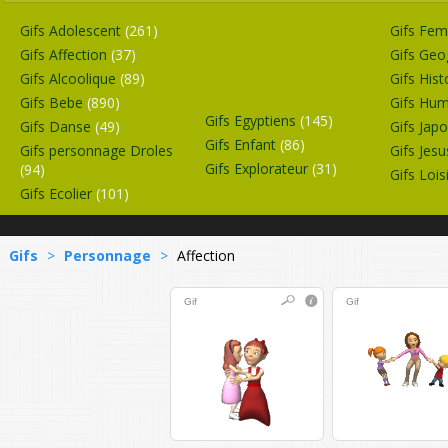
Gifs Adolescent
(261)
Gifs F
Gifs Affection
(37)
Gifs Geo
Gifs Alcoolique
(89)
Gifs Hist
Gifs Bebe
(890)
Gifs Hu
Gifs Egyptiens
(145)
Gifs Danse
(49)
Gifs Jap
Gifs Enfant
(86)
Gifs personnage Droles
Gifs Jes
Gifs Explorateur
(31)
(94)
Gifs Lois
Gifs Ecolier
(101)
Gifs
>
Personnage
>
Affection
Gif
Gif