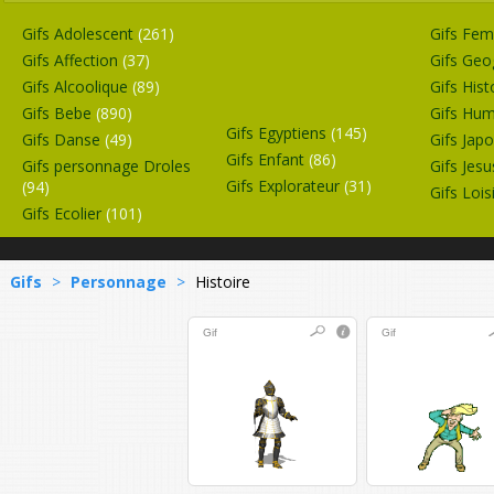
Gifs Adolescent
(261)
Gifs F
Gifs Affection
(37)
Gifs Geo
Gifs Alcoolique
(89)
Gifs Hist
Gifs Bebe
(890)
Gifs Hu
Gifs Egyptiens
(145)
Gifs Danse
(49)
Gifs Jap
Gifs Enfant
(86)
Gifs personnage Droles
Gifs Jes
Gifs Explorateur
(31)
(94)
Gifs Lois
Gifs Ecolier
(101)
Gifs
>
Personnage
>
Histoire
Gif
Gif