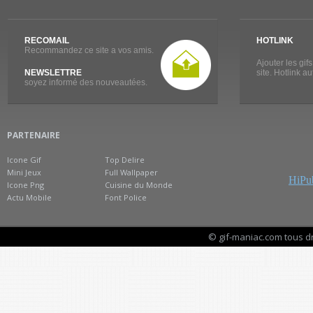
RECOMAIL
HOTLINK
Recommandez ce site a vos amis.
Ajouter les gif
NEWSLETTRE
site. Hotlink a
soyez informé des nouveautées.
PARTENAIRE
Icone Gif
Top Delire
Mini Jeux
Full Wallpaper
HiPub
Icone Png
Cuisine du Monde
Actu Mobile
Font Police
© gif-maniac.com tous d