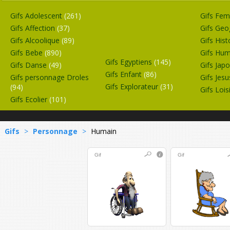
Gifs Adolescent
(261)
Gifs F
Gifs Affection
(37)
Gifs Geo
Gifs Alcoolique
(89)
Gifs Hist
Gifs Bebe
(890)
Gifs Hu
Gifs Egyptiens
(145)
Gifs Danse
(49)
Gifs Jap
Gifs Enfant
(86)
Gifs personnage Droles
Gifs Jes
Gifs Explorateur
(31)
(94)
Gifs Lois
Gifs Ecolier
(101)
Gifs
>
Personnage
>
Humain
Gif
Gif