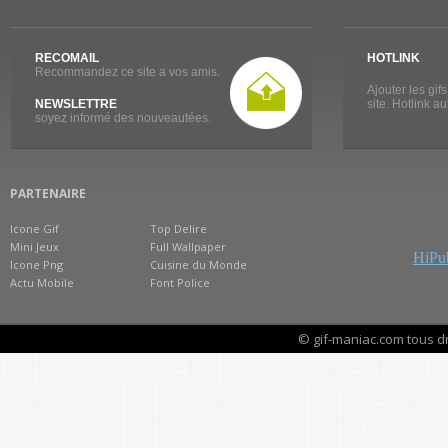
RECOMAIL
HOTLINK
Recommandez ce site a vos amis.
Ajouter les gif
NEWSLETTRE
site. Hotlink a
soyez informé des nouveautées.
PARTENAIRE
Icone Gif
Top Delire
Mini Jeux
Full Wallpaper
HiPub
Icone Png
Cuisine du Monde
Actu Mobile
Font Police
© gif-maniac.com tous d