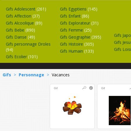
Gifs Adolescent
(261)
Gifs Egyptiens
(145)
Gifs Affection
(37)
Gifs Enfant
(86)
Gifs Alcoolique
(89)
Gifs Explorateur
(31)
Gifs Bebe
(890)
Gifs Femme
(25)
Gifs Jap
Gifs Danse
(49)
Gifs Geographie
(395)
Gifs Jes
Gifs personnage Droles
Gifs Histoire
(305)
Gifs Lois
(94)
Gifs Humain
(133)
Gifs Ecolier
(101)
Gifs
>
Personnage
>
Vacances
Gif
Gif