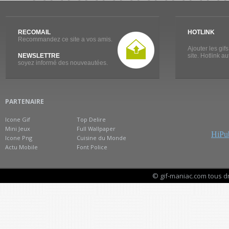
RECOMAIL
HOTLINK
Recommandez ce site a vos amis.
Ajouter les gif
NEWSLETTRE
site. Hotlink a
soyez informé des nouveautées.
PARTENAIRE
Icone Gif
Top Delire
Mini Jeux
Full Wallpaper
HiPub
Icone Png
Cuisine du Monde
Actu Mobile
Font Police
© gif-maniac.com tous d