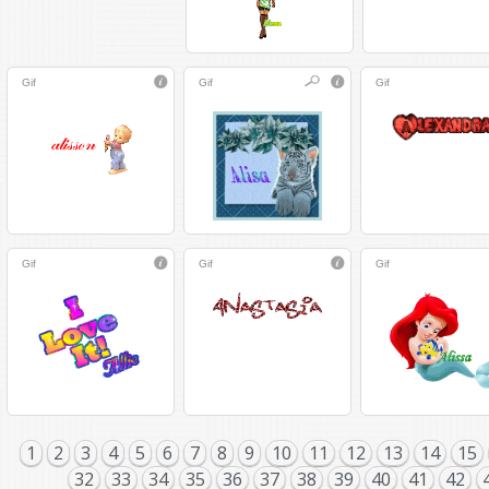
Gif
Gif
Gif
Gif
Gif
Gif
1
2
3
4
5
6
7
8
9
10
11
12
13
14
15
32
33
34
35
36
37
38
39
40
41
42