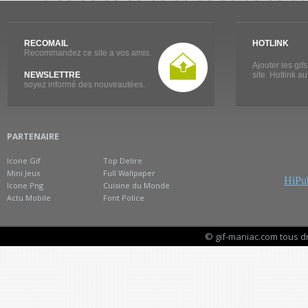
RECOMAIL
HOTLINK
Recommandez ce site a vos amis.
Ajouter les gif
NEWSLETTRE
site. Hotlink a
soyez informé des nouveautées.
PARTENAIRE
Icone Gif
Top Delire
Mini Jeux
Full Wallpaper
HiPub
Icone Png
Cuisine du Monde
Actu Mobile
Font Police
© gif-maniac.com tous d