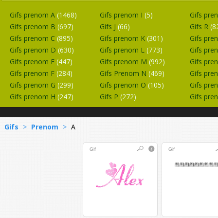
Gifs prenom A
(1468)
Gifs prenom I
(5)
Gifs pr
Gifs prenom B
(697)
Gifs J
(66)
Gifs R
(8
Gifs prenom C
(895)
Gifs prenom K
(301)
Gifs pr
Gifs prenom D
(630)
Gifs prenom L
(773)
Gifs pr
Gifs prenom E
(447)
Gifs prenom M
(992)
Gifs pr
Gifs prenom F
(284)
Gifs Prenom N
(469)
Gifs pr
Gifs prenom G
(299)
Gifs prenom O
(105)
Gifs pr
Gifs prenom H
(247)
Gifs P
(272)
Gifs pr
Gifs
>
Prenom
>
A
Gif
Gif