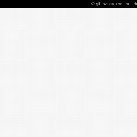
© gif-maniac.com tous d