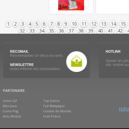
1
2
3
4
5
6
7
8
9
10
11
12
13
14
15
32
33
34
35
36
37
38
39
40
41
42
RECOMAIL
HOTLINK
Recommandez ce site a vos amis.
Ajouter les gif
NEWSLETTRE
site. Hotlink a
soyez informé des nouveautées.
PARTENAIRE
Icone Gif
Top Delire
Mini Jeux
Full Wallpaper
HiPub
Icone Png
Cuisine du Monde
Actu Mobile
Font Police