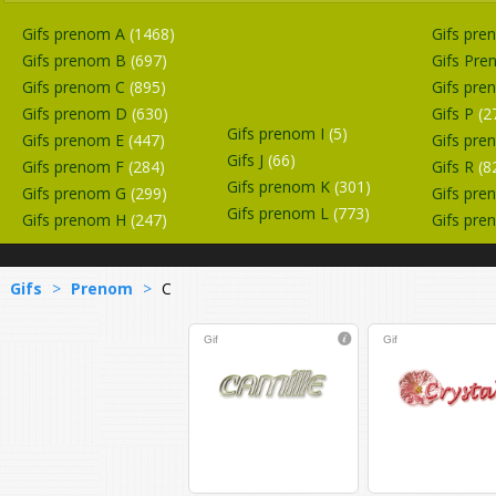
Gifs prenom A
(1468)
Gifs pr
Gifs prenom B
(697)
Gifs Pr
Gifs prenom C
(895)
Gifs pr
Gifs prenom D
(630)
Gifs P
(2
Gifs prenom I
(5)
Gifs prenom E
(447)
Gifs pr
Gifs J
(66)
Gifs prenom F
(284)
Gifs R
(8
Gifs prenom K
(301)
Gifs prenom G
(299)
Gifs pr
Gifs prenom L
(773)
Gifs prenom H
(247)
Gifs pr
Gifs
>
Prenom
>
C
Gif
Gif