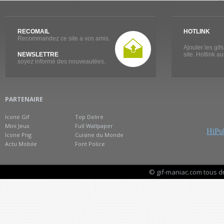
RECOMAIL
HOTLINK
Recommandez ce site a vos amis.
Ajouter les gif
NEWSLETTRE
site. Hotlink a
soyez informé des nouveautées.
PARTENAIRE
Icone Gif
Top Delire
Mini Jeux
Full Wallpaper
HiPub
Icone Png
Cuisine du Monde
Actu Mobile
Font Police
© gif-maniac.com tous d