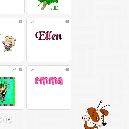
Gif
Gif
7
18