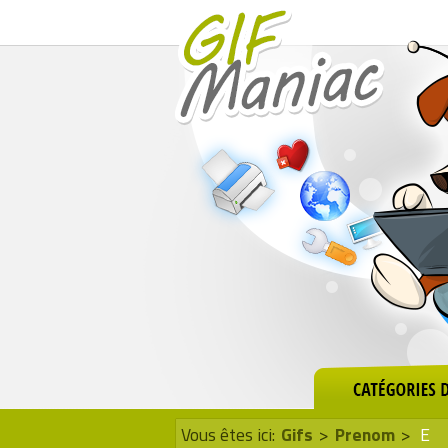
Vous êtes ici:
Gifs
>
Prenom
>
E