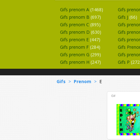
Gifs prenom A
(1468)
Gifs preno
Gifs prenom B
(697)
Gifs J
(66)
Gifs prenom C
(895)
Gifs pren
Gifs prenom D
(630)
Gifs pren
Gifs prenom E
(447)
Gifs pren
Gifs prenom F
(284)
Gifs Pren
Gifs prenom G
(299)
Gifs pren
Gifs prenom H
(247)
Gifs P
(272
Gifs
>
Prenom
>
E
Gif