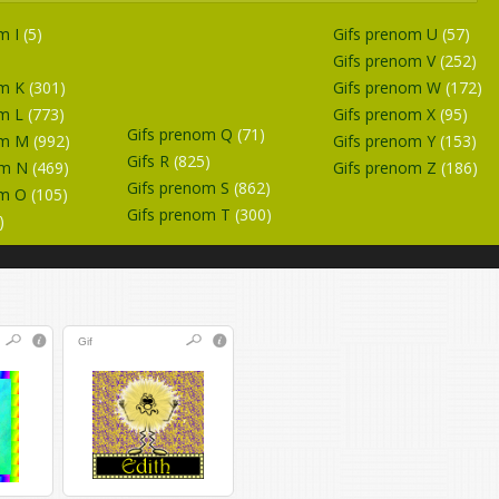
m I
(5)
Gifs prenom U
(57)
Gifs prenom V
(252)
om K
(301)
Gifs prenom W
(172)
om L
(773)
Gifs prenom X
(95)
Gifs prenom Q
(71)
om M
(992)
Gifs prenom Y
(153)
Gifs R
(825)
om N
(469)
Gifs prenom Z
(186)
Gifs prenom S
(862)
om O
(105)
Gifs prenom T
(300)
)
Gif