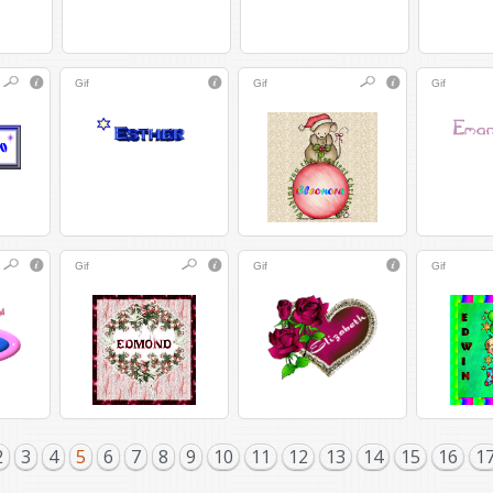
Gif
Gif
Gif
Gif
Gif
Gif
2
3
4
5
6
7
8
9
10
11
12
13
14
15
16
1