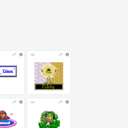
Gif
Gif