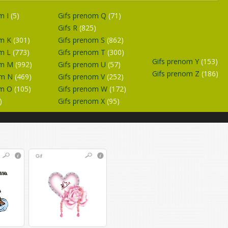
m I
(5)
Gifs prenom Q
(71)
Gifs R
(825)
om K
(301)
Gifs prenom S
(862)
om L
(773)
Gifs prenom T
(300)
Gifs prenom Y
(153)
om M
(992)
Gifs prenom U
(57)
Gifs prenom Z
(186)
om N
(469)
Gifs prenom V
(252)
om O
(105)
Gifs prenom W
(172)
)
Gifs prenom X
(95)
Gif