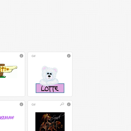
Gif
Gif