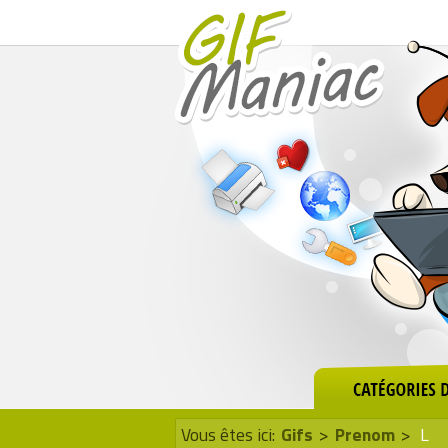
Vous êtes ici:
Gifs
>
Prenom
>
L