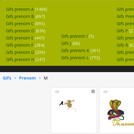
Gifs prenom A
(1468)
Gifs pr
Gifs prenom B
(697)
Gifs Pr
Gifs prenom C
(895)
Gifs pr
Gifs prenom D
(630)
Gifs P
(2
Gifs prenom I
(5)
Gifs prenom E
(447)
Gifs pr
Gifs J
(66)
Gifs prenom F
(284)
Gifs R
(8
Gifs prenom K
(301)
Gifs prenom G
(299)
Gifs pr
Gifs prenom L
(773)
Gifs prenom H
(247)
Gifs pr
Gifs
>
Prenom
>
M
Gif
Gif