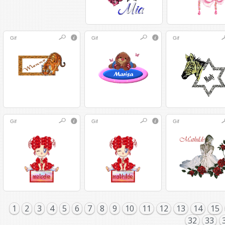
Gif
Gif
Gif
Gif
Gif
Gif
1
2
3
4
5
6
7
8
9
10
11
12
13
14
15
32
33