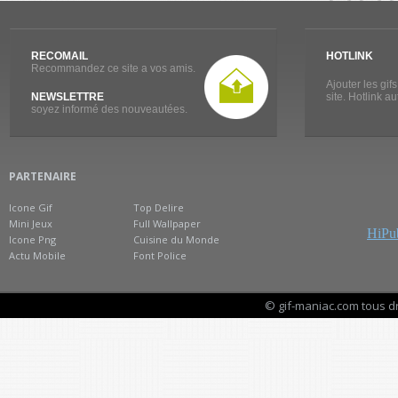
RECOMAIL
HOTLINK
Recommandez ce site a vos amis.
Ajouter les gif
NEWSLETTRE
site. Hotlink a
soyez informé des nouveautées.
PARTENAIRE
Icone Gif
Top Delire
Mini Jeux
Full Wallpaper
HiPub
Icone Png
Cuisine du Monde
Actu Mobile
Font Police
© gif-maniac.com tous d