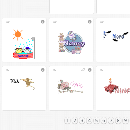
Gif
Gif
Gif
Gif
Gif
Gif
1
2
3
4
5
6
7
8
9