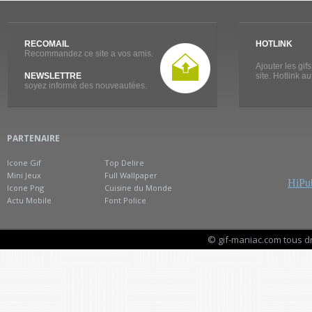
RECOMAIL
HOTLINK
Recommandez ce site a vos amis.
Ajouter les gif
NEWSLETTRE
site. Hotlink a
soyez informé des nouveautées.
PARTENAIRE
Icone Gif
Top Delire
Mini Jeux
Full Wallpaper
HiPub
Icone Png
Cuisine du Monde
Actu Mobile
Font Police
© gif-maniac.com tous d