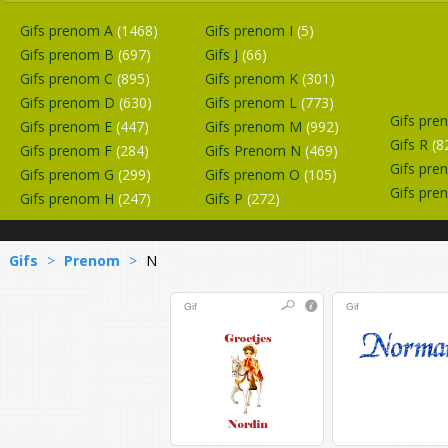
Gifs prenom A
(1468)
Gifs prenom I
(5)
Gifs prenom B
(697)
Gifs J
(66)
Gifs prenom C
(895)
Gifs prenom K
(301)
Gifs prenom D
(630)
Gifs prenom L
(773)
Gifs pr
Gifs prenom E
(447)
Gifs prenom M
(992)
Gifs R
(8
Gifs prenom F
(284)
Gifs Prenom N
(469)
Gifs pr
Gifs prenom G
(299)
Gifs prenom O
(105)
Gifs pr
Gifs prenom H
(247)
Gifs P
(272)
Gifs
>
Prenom
>
N
Gif
Gif