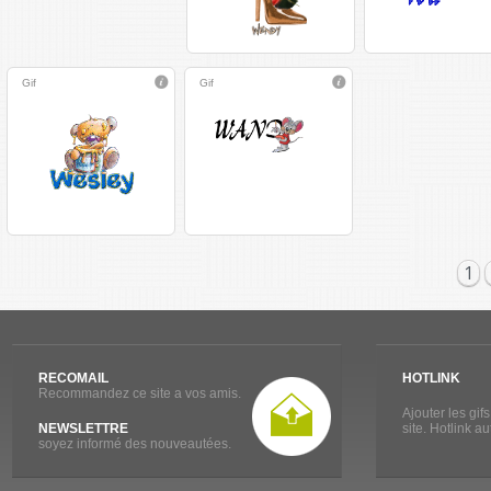
Gif
Gif
1
RECOMAIL
HOTLINK
Recommandez ce site a vos amis.
Ajouter les gif
NEWSLETTRE
site. Hotlink a
soyez informé des nouveautées.