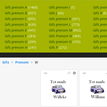
Gifs prenom A
(1468)
Gifs prenom I
(5)
Gifs pr
Gifs prenom B
(697)
Gifs J
(66)
Gifs R
(8
Gifs prenom C
(895)
Gifs prenom K
(301)
Gifs pr
Gifs prenom D
(630)
Gifs prenom L
(773)
Gifs pr
Gifs prenom E
(447)
Gifs prenom M
(992)
Gifs pr
Gifs prenom F
(284)
Gifs Prenom N
(469)
Gifs pr
Gifs prenom G
(299)
Gifs prenom O
(105)
Gifs pr
Gifs prenom H
(247)
Gifs P
(272)
Gifs pr
Gifs
>
Prenom
>
W
Gif
Gif