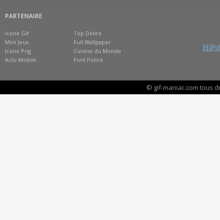
PARTENAIRE
Icone Gif
Top Delire
Mini Jeux
Full Wallpaper
HiPub
Icone Png
Cuisine du Monde
Actu Mobile
Font Police
© gif-maniac.com tous d