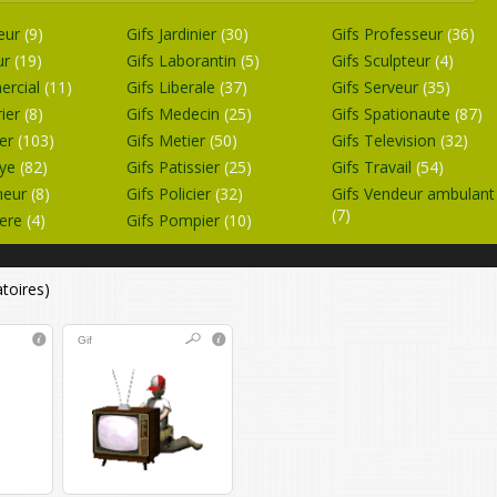
seur
(9)
Gifs Jardinier
(30)
Gifs Professeur
(36)
eur
(19)
Gifs Laborantin
(5)
Gifs Sculpteur
(4)
ercial
(11)
Gifs Liberale
(37)
Gifs Serveur
(35)
rier
(8)
Gifs Medecin
(25)
Gifs Spationaute
(87)
ier
(103)
Gifs Metier
(50)
Gifs Television
(32)
oye
(82)
Gifs Patissier
(25)
Gifs Travail
(54)
ineur
(8)
Gifs Policier
(32)
Gifs Vendeur ambulant
(7)
iere
(4)
Gifs Pompier
(10)
atoires)
Gif