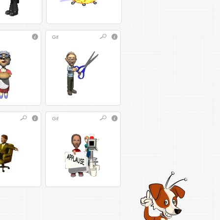
Gif
Gif