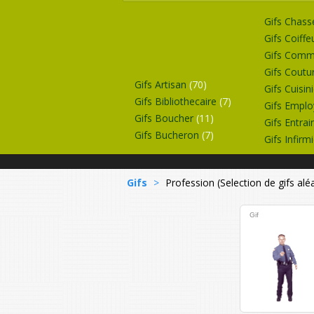
Gifs Chas
Gifs Coiff
Gifs Comm
Gifs Coutu
Gifs Artisan
(70)
Gifs Cuisin
Gifs Bibliothecaire
(7)
Gifs Empl
Gifs Boucher
(11)
Gifs Entra
Gifs Bucheron
(7)
Gifs Infirm
Gifs
>
Profession (Selection de gifs alé
Gif