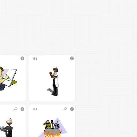
Gif
Gif