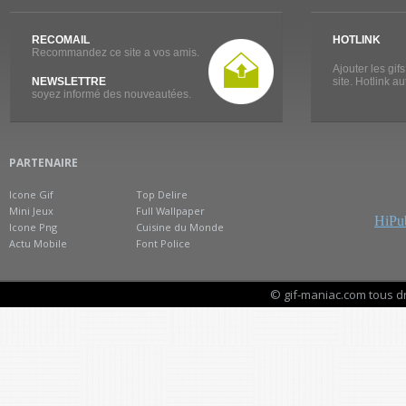
RECOMAIL
HOTLINK
Recommandez ce site a vos amis.
Ajouter les gif
NEWSLETTRE
site. Hotlink a
soyez informé des nouveautées.
PARTENAIRE
Icone Gif
Top Delire
Mini Jeux
Full Wallpaper
HiPub
Icone Png
Cuisine du Monde
Actu Mobile
Font Police
© gif-maniac.com tous d