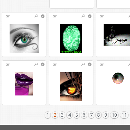
Gif
Gif
Gif
Gif
Gif
Gif
1
2
3
4
5
6
7
8
9
10
11