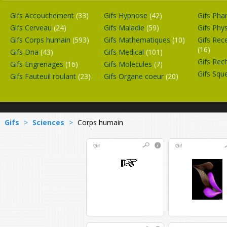
Gifs Accouchement
(33)
Gifs Hypnose
(42)
Gifs Ph
Gifs Cerveau
(24)
Gifs Maladie
(59)
Gifs Phy
Gifs Corps humain
(593)
Gifs Mathematiques
(10)
Gifs Rec
(16)
Gifs Dna
(43)
Gifs Medical
(101)
Gifs Rec
Gifs Engrenages
(16)
Gifs Molecules
(7)
Gifs Squ
Gifs Fauteuil roulant
(23)
Gifs Organe coeur
(20)
Gifs
>
Sciences
>
Corps humain
Gif
Gif