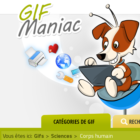
Vous êtes ici:
Gifs
>
Sciences
>
Corps humain