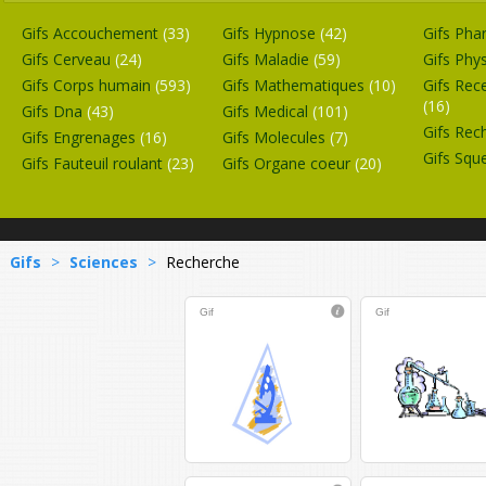
Gifs Accouchement
(33)
Gifs Hypnose
(42)
Gifs Ph
Gifs Cerveau
(24)
Gifs Maladie
(59)
Gifs Phy
Gifs Corps humain
(593)
Gifs Mathematiques
(10)
Gifs Rec
(16)
Gifs Dna
(43)
Gifs Medical
(101)
Gifs Rec
Gifs Engrenages
(16)
Gifs Molecules
(7)
Gifs Squ
Gifs Fauteuil roulant
(23)
Gifs Organe coeur
(20)
Gifs
>
Sciences
>
Recherche
Gif
Gif