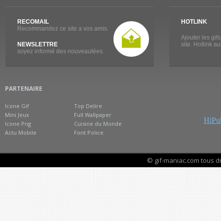
RECOMAIL
HOTLINK
Recommandez ce site a vos amis.
Ajouter les gif
NEWSLETTRE
site. Hotlink a
soyez informé des nouveautées.
PARTENAIRE
Icone Gif
Top Delire
Mini Jeux
Full Wallpaper
HiPub
Icone Png
Cuisine du Monde
Actu Mobile
Font Police
© gif-maniac.com tous d