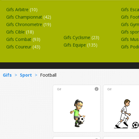
Gifs Arbitre
(10)
Gifs Esc
Gifs Championnat
(42)
Gifs Foo
Gifs Chronometre
(19)
Gifs Gy
Gifs Cible
(18)
Gifs spor
Gifs Cyclisme
(23)
Gifs Combat
(93)
Gifs Mus
Gifs Equipe
(135)
Gifs Coureur
(43)
Gifs Po
Gifs
>
Sport
>
Football
Gif
Gif