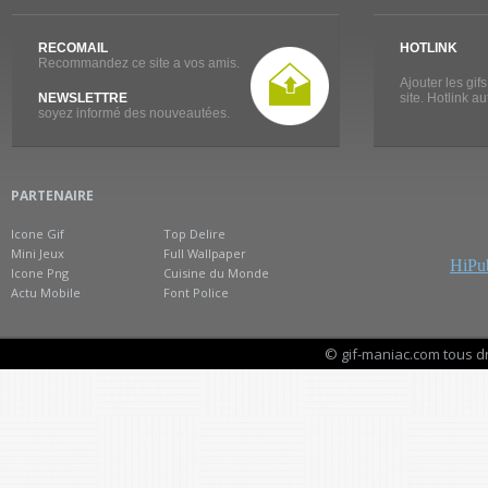
RECOMAIL
HOTLINK
Recommandez ce site a vos amis.
Ajouter les gif
NEWSLETTRE
site. Hotlink a
soyez informé des nouveautées.
PARTENAIRE
Icone Gif
Top Delire
Mini Jeux
Full Wallpaper
HiPub
Icone Png
Cuisine du Monde
Actu Mobile
Font Police
© gif-maniac.com tous d