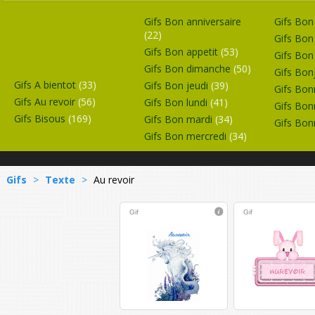
Gifs Bon anniversaire
Gifs Bo
(22)
Gifs Bon
Gifs Bon appetit
(53)
Gifs Bo
Gifs Bon dimanche
(50)
Gifs Bon
Gifs A bientot
(33)
Gifs Bon jeudi
(39)
Gifs Bon
Gifs Au revoir
(56)
Gifs Bon lundi
(41)
Gifs Bon
Gifs Bisous
(169)
Gifs Bon mardi
(34)
Gifs Bo
Gifs Bon mercredi
(34)
Gifs
>
Texte
>
Au revoir
Gif
Gif