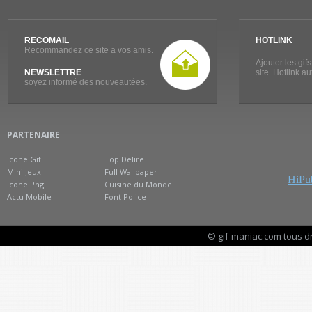
RECOMAIL
HOTLINK
Recommandez ce site a vos amis.
Ajouter les gif
NEWSLETTRE
site. Hotlink a
soyez informé des nouveautées.
PARTENAIRE
Icone Gif
Top Delire
Mini Jeux
Full Wallpaper
HiPub
Icone Png
Cuisine du Monde
Actu Mobile
Font Police
© gif-maniac.com tous d