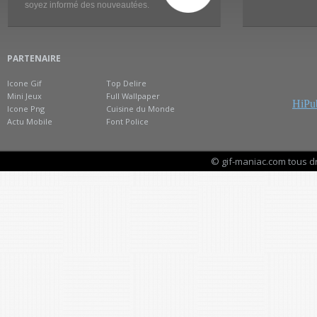
soyez informé des nouveautées.
PARTENAIRE
Icone Gif
Top Delire
Mini Jeux
Full Wallpaper
HiPub
Icone Png
Cuisine du Monde
Actu Mobile
Font Police
© gif-maniac.com tous d