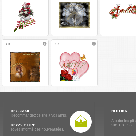
Gif
Gif
RECOMAIL
HOTLINK
Recommandez ce site a vos amis.
Ajouter les gif
NEWSLETTRE
site. Hotlink a
soyez informé des nouveautées.