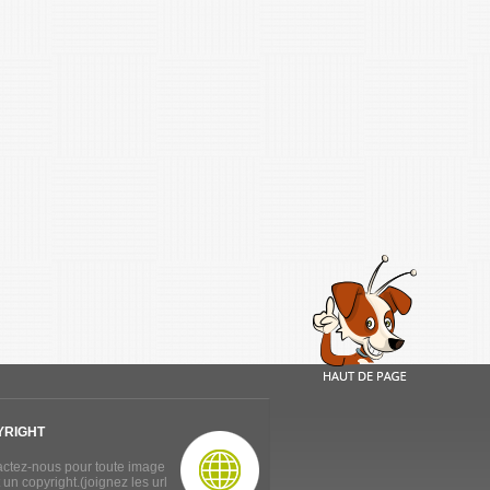
YRIGHT
ctez-nous pour toute image
 un copyright.(joignez les url