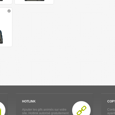
HOTLINK
COP
Ajouter les gifs animés sur votre
Conta
site. Hotlink autorisé gratuitement
ayant