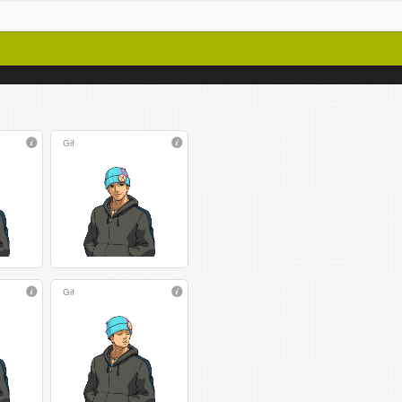
Gif
Gif