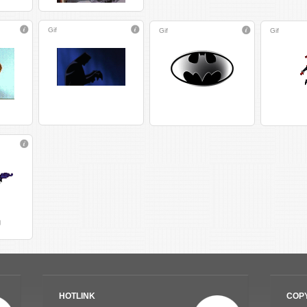
Gif
Gif
Gif
HOTLINK
COP