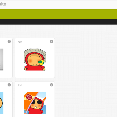
Gif
Gif