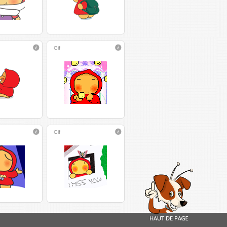
Gif
Gif