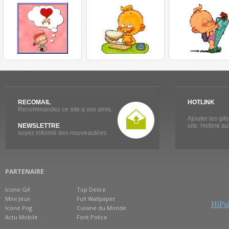
RECOMAIL
HOTLINK
Recommandez ce site a vos amis.
Ajouter les gif
NEWSLETTRE
site. Hotlink a
soyez informé des nouveautées.
PARTENAIRE
Icone Gif
Top Delire
Mini Jeux
Full Wallpaper
HiPub
Icone Png
Cuisine du Monde
Actu Mobile
Font Police