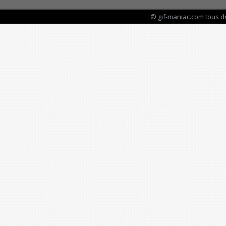
© gif-maniac.com tous d