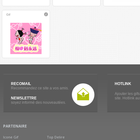
Gif
RECOMAIL
HOTLINK
Recommandez ce site a vos amis.
Ajouter les gif
NEWSLETTRE
site. Hotlink a
soyez informé des nouveautées.
PARTENAIRE
Icone Gif
Top Delire