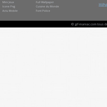
Mini Jeux
Full Wallpaper
HiPub
Icone Png
Cuisine du Monde
Actu Mobile
Font Police
© gif-maniac.com tous d