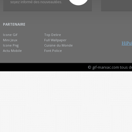
soyez informé des nouveautées.
PARTENAIRE
Icone Gif
Top Delire
Mini Jeux
Full Wallpaper
HiPub
Icone Png
Cuisine du Monde
Actu Mobile
Font Police
© gif-maniac.com tous d